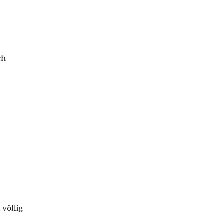
ch
 völlig